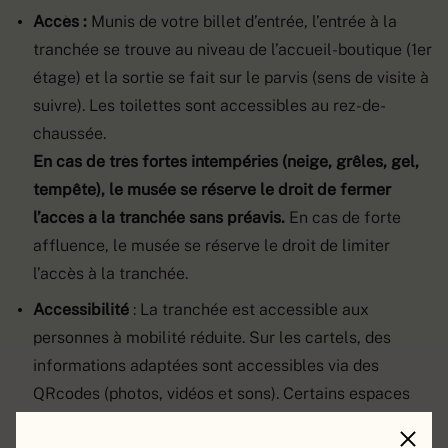
Accès :
Munis de votre billet d’entrée, l’entrée à la
tranchée se trouve au niveau de l’accueil-boutique (1er
étage) et la sortie se fait sur le parvis (sens de visite à
suivre). Les toilettes sont accessibles au rez-de-
chaussée.
En cas de très fortes intempéries (neige, grêles, gel,
tempête), le musée se réserve le droit de fermer
l’accès à la tranchée sans préavis.
En cas de forte
affluence, le musée se réserve le droit de limiter
l’accès à la tranchée.
Accessibilité
: La tranchée est accessible aux
personnes à mobilité réduite. Sur les cartels, des
informations adaptées sont accessibles via des
QRcodes (photos, vidéos et sons). Certains espaces
permettent de s’assoir.