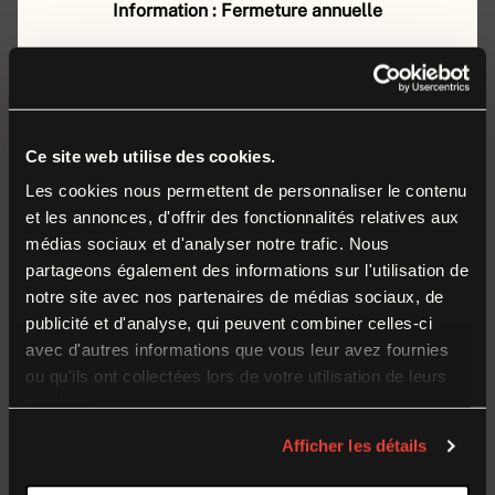
Autorisation et interdiction
: Les photos sont
Information : Fermeture annuelle
autorisées avec flash. Interdiction de boire et manger
Le musée de la Grande Guerre est fermé au public
dans la tranchée. Par temps de pluie, les parapluies
du
lundi 17 août au vendredi 4 septembre 2026
sont interdits.
inclus
.
Durant cette période, nos équipes préparent la
Ce site web utilise des cookies.
LES TARIFS
rentrée et poursuivent leurs missions autour des
Les cookies nous permettent de personnaliser le contenu
et les annonces, d'offrir des fonctionnalités relatives aux
collections et du musée.
médias sociaux et d'analyser notre trafic. Nous
partageons également des informations sur l'utilisation de
Nous vous donnons rendez-vous dès le
samedi
5
notre site avec nos partenaires de médias sociaux, de
septembre
pour la réouverture à l’occasion du
publicité et d'analyse, qui peuvent combiner celles-ci
Week-end de Reconstitution historique 1914-1918
.
avec d'autres informations que vous leur avez fournies
ou qu'ils ont collectées lors de votre utilisation de leurs
services.
Temporary Closure
Afficher les détails
The museum of the Great War is closed to the