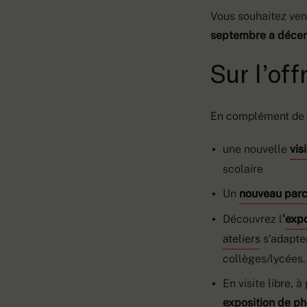
Vous souhaitez ven
septembre à déce
Sur l’of
En complément de l
une nouvelle
vis
scolaire
Un
nouveau parco
Découvrez l
‘
expo
ateliers
s’adapten
collèges/lycées.
En visite libre, 
exposition de p