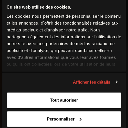
Ce site web utilise des cookies.
Les cookies nous permettent de personnaliser le contenu
et les annonces, d'offrir des fonctionnalités relatives aux
médias sociaux et d'analyser notre trafic. Nous
Temporary Closure
partageons également des informations sur l'utilisation de
notre site avec nos partenaires de médias sociaux, de
The Museum of the Great War is
closed to the
publicité et d'analyse, qui peuvent combiner celles-ci
avec d'autres informations que vous leur avez fournies
public from 17 August to 4 September 2026
ou qu'ils ont collectées lors de votre utilisation de leurs
(inclusive)
. During this time, our teams are working
services.
behind the scenes on the museum’s collections and
preparing for the new season. We look forward to
Afficher les détails
welcoming you back on
5 September
for the
1914–
Europe’s biggest
1918 Historical Re-enactment Weekend
.
Tout autoriser
World War I museum
Personnaliser