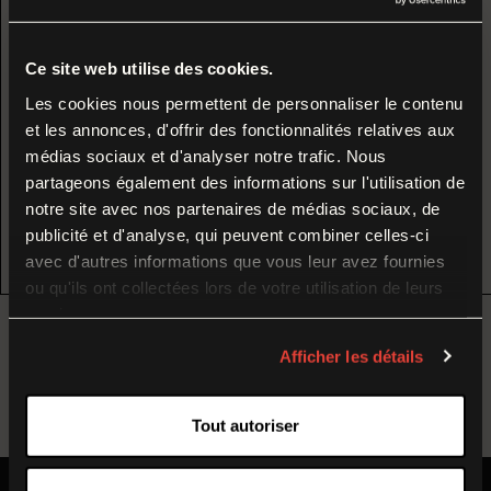
du
lundi 17 août au vendredi 4 septembre 2026
Avec votre billet du musée, visitez le Château de
inclus
.
Blandy-les-Tours pour seulement 1 € ! Offre
Durant cette période, nos équipes préparent la
Ce site web utilise des cookies.
valable jusqu'au 30 septembre 2026.
rentrée et poursuivent leurs missions autour des
Les cookies nous permettent de personnaliser le contenu
et les annonces, d'offrir des fonctionnalités relatives aux
collections et du musée.
médias sociaux et d'analyser notre trafic. Nous
partageons également des informations sur l'utilisation de
Nous vous donnons rendez-vous dès le
samedi
5
notre site avec nos partenaires de médias sociaux, de
septembre
pour la réouverture à l’occasion du
DÉCOUVRIR
publicité et d'analyse, qui peuvent combiner celles-ci
Week-end de Reconstitution historique 1914-1918
.
avec d'autres informations que vous leur avez fournies
ou qu'ils ont collectées lors de votre utilisation de leurs
services.
Temporary Closure
Afficher les détails
The museum of the Great War is closed to the
Tout autoriser
public from
17 August to 4 September 2026
(inclusive).