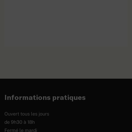
Qu’est-ce qu’une guerre de
EN SAVOIR PLUS
tranchées ?
Informations pratiques
Ouvert tous les jours
de 9h30 à 18h
Fermé le mardi