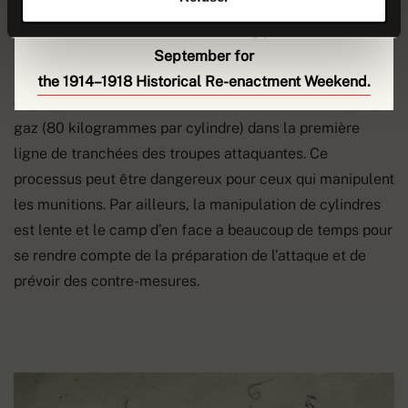
La logistique est aussi à prendre en considération.
We look forward to welcoming you back on
5
L’utilisation de gaz lors de la Première Guerre mondiale
September for
nécessite une préparation en amont particulièrement
the 1914–1918 Historical Re-enactment Weekend.
compliquée. Il faut installer de nombreux cylindres de
gaz (80 kilogrammes par cylindre) dans la première
ligne de tranchées des troupes attaquantes. Ce
processus peut être dangereux pour ceux qui manipulent
les munitions. Par ailleurs, la manipulation de cylindres
est lente et le camp d’en face a beaucoup de temps pour
se rendre compte de la préparation de l’attaque et de
prévoir des contre-mesures.