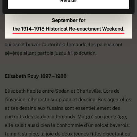
Refuser
Les habitants des territoires occupés doivent se plier à
des réglementations strictes. Ils subissent des
We look forward to welcoming you back on
5
restrictions draconiennes et les réquisitions de l’armée
September for
allemande. Les femmes, les enfants et les vieillards sont
the 1914–1918 Historical Re-enactment Weekend.
également soumis aux travaux forcés, mais pour ceux
qui osent braver l’autorité allemande, les peines sont
sévères allant parfois jusqu’à l’exécution.
Elisabeth Rouy 1897 – 1988
Elisabeth habite entre Sedan et Charleville. Lors de
l’invasion, elle reste sur place et dessine. Ses aquarelles
et ses dessins aux fusains sont essentiellement des
portraits des soldats allemands. Malgré son jeune âge,
elle saisit aussi bien la bonhommie d’un soldat bavarois
fumant sa pipe, la joie de deux jeunes filles discutant ou