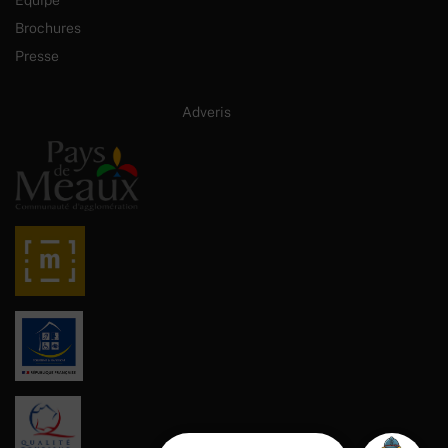
Brochures
Presse
Site internet créé par :
Adveris