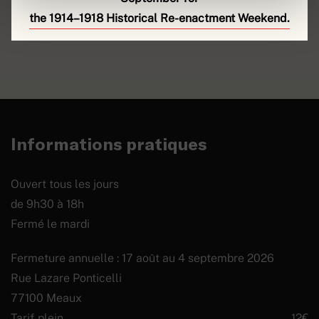
the 1914–1918 Historical Re-enactment Weekend.
Prothèse d’avant-bras
gauche avec main articulée
EN SAVOIR PLUS
dite prothèse américaine
Informations pratiques
Ouvert tous les jours
de 9h30 à 18h
Fermé le mardi
Fermeture annuelle : 17 août au 4 septembre 2026
Rue Lazare Ponticelli
77100 Meaux
Tarif plein
12€