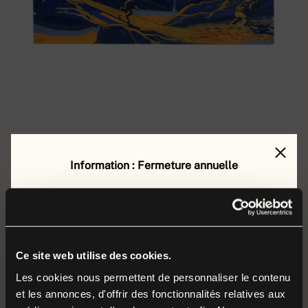
Information : Fermeture annuelle
Explosion
EN SAVOIR PLUS
Le musée de la Grande Guerre est fermé au public
du
lundi 17 août au vendredi 4 septembre 2026
inclus
.
Durant cette période, nos équipes préparent la
Ce site web utilise des cookies.
rentrée et poursuivent leurs missions autour des
Les cookies nous permettent de personnaliser le contenu
et les annonces, d'offrir des fonctionnalités relatives aux
collections et du musée.