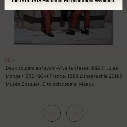
the 1914–1918 Historical Re-enactment Weekend.
1/8
-
Deux soldats au lavoir «Vive la classe 1892 !» Jules
Monge (1855-1934) France, 1893 Lithographie 2011.0
Musée Bossuet, Cité épiscopale, Meaux