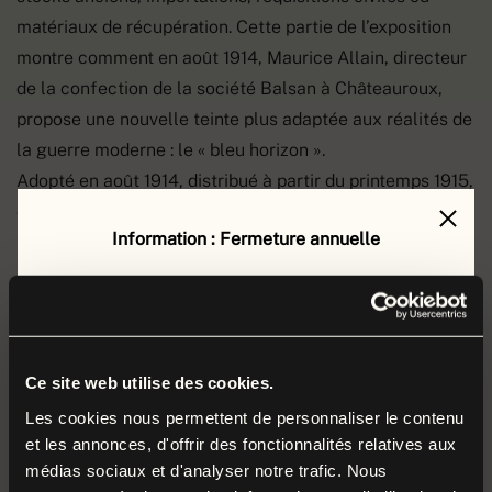
matériaux de récupération. Cette partie de l’exposition
montre comment en août 1914, Maurice Allain, directeur
de la confection de la société Balsan à Châteauroux,
propose une nouvelle teinte plus adaptée aux réalités de
la guerre moderne : le « bleu horizon ».
Adopté en août 1914, distribué à partir du printemps 1915,
et porté seulement jusqu’en 1921, le bleu horizon devient
Information : Fermeture annuelle
l’emblème du Poilu de la Grande Guerre. L’exposition
aborde également la teinte dite « moutarde ». Les
Le musée de la Grande Guerre est fermé au public
zouaves et les tirailleurs délaissent progressivement
du
lundi 17 août au vendredi 4 septembre 2026
leurs uniformes traditionnels, trop voyants, au profit d’un
inclus
.
kaki tirant vers le jaune plus discret, mieux adapté aux
Durant cette période, nos équipes préparent la
Ce site web utilise des cookies.
combats de tranchées et aux nouvelles conditions du
rentrée et poursuivent leurs missions autour des
Les cookies nous permettent de personnaliser le contenu
champ de bataille.
et les annonces, d'offrir des fonctionnalités relatives aux
collections et du musée.
médias sociaux et d'analyser notre trafic. Nous
Cette partie de l’exposition est également dédiée au