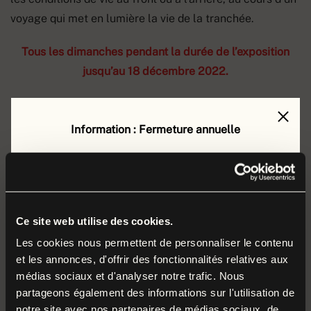
voyage qui met en lumière la vie de la tranchée.
Tous les dimanches pendant la durée de l’exposition
jusqu’au 18 décembre 2022.
Information : Fermeture annuelle
Le musée de la Grande Guerre est fermé au public
ACHETER VOTRE BILLET
du
lundi 17 août au vendredi 4 septembre 2026
inclus
.
Durant cette période, nos équipes préparent la
Ce site web utilise des cookies.
rentrée et poursuivent leurs missions autour des
Les cookies nous permettent de personnaliser le contenu
et les annonces, d'offrir des fonctionnalités relatives aux
collections et du musée.
POUR EN SAVOIR PLUS SUR L'EXPOSITION
médias sociaux et d'analyser notre trafic. Nous
TEMPORAIRE "TRANCHÉES"
partageons également des informations sur l'utilisation de
Nous vous donnons rendez-vous dès le
samedi
5
notre site avec nos partenaires de médias sociaux, de