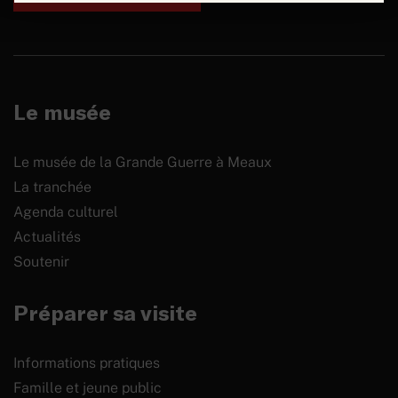
Le musée
Le musée de la Grande Guerre à Meaux
La tranchée
Agenda culturel
Actualités
Soutenir
Préparer sa visite
Informations pratiques
Famille et jeune public