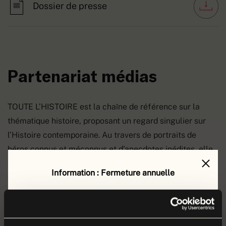
Dossier de presse
Partenariat médias
TOUTE L’HISTOIRE est la chaîne de référence sur la
thématique histoire, proposant un regard singulier sur
l’Histoire contemporaine. Au travers de portraits de
héros connus et méconnus et d’anecdotes inédites, elle
fait revivre les plus grands conflits et événements qui
Information : Fermeture annuelle
ont façonné le monde moderne.
Le musée de la Grande Guerre est fermé au public
du
lundi 17 août au vendredi 4 septembre 2026
inclus
.