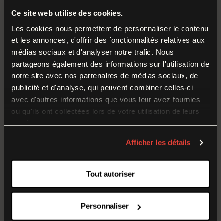
Durant cette période, nos équipes préparent la
Ce site web utilise des cookies.
rentrée et poursuivent leurs missions autour des
Les cookies nous permettent de personnaliser le contenu
et les annonces, d'offrir des fonctionnalités relatives aux
collections et du musée.
médias sociaux et d'analyser notre trafic. Nous
partageons également des informations sur l'utilisation de
Nous vous donnons rendez-vous dès le
samedi
5
notre site avec nos partenaires de médias sociaux, de
septembre
pour la réouverture à l’occasion du
publicité et d'analyse, qui peuvent combiner celles-ci
Week-end de Reconstitution historique 1914-1918
.
avec d'autres informations que vous leur avez fournies
ou qu'ils ont collectées lors de votre utilisation de leurs
services.
Temporary Closure
Afficher les détails
The museum of the Great War is closed to the
Tout autoriser
public from
17 August to 4 September 2026
(inclusive).
During this time, our teams are working behind the
Personnaliser
scenes on the museum’s collections and preparing