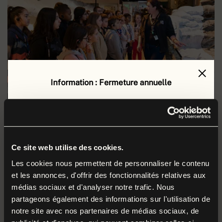
Information : Fermeture annuelle
Le musée de la Grande Guerre est fermé au public
Toutes les formules de visite
du
lundi 17 août au vendredi 4 septembre 2026
inclus
.
EN SAVOIR PLUS
Durant cette période, nos équipes préparent la
Ce site web utilise des cookies.
rentrée et poursuivent leurs missions autour des
Les cookies nous permettent de personnaliser le contenu
et les annonces, d'offrir des fonctionnalités relatives aux
collections et du musée.
médias sociaux et d'analyser notre trafic. Nous
partageons également des informations sur l'utilisation de
Nous vous donnons rendez-vous dès le
samedi
5
notre site avec nos partenaires de médias sociaux, de
septembre
pour la réouverture à l’occasion du