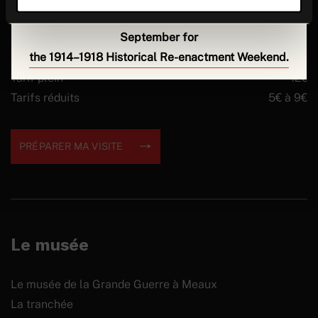
We look forward to welcoming you back on
5
Fermeture annuelle : 17 août au 4 septembre 2026
September for
Rue Lazare Ponticelli
the 1914–1918 Historical Re-enactment Weekend.
77100 Meaux
Tarif plein
12€
Tarifs réduits
5€ à 9€
PRÉPARER MA VISITE
Le musée
Le musée de la Grande Guerre à Meaux
La tranchée