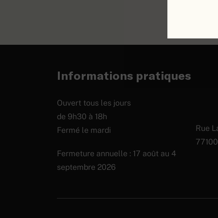
ACHE
Informations pratiques
Ouvert tous les jours
de 9h30 à 18h
Rue La
Fermé le mardi
77100
Fermeture annuelle : 17 août au 4
septembre 2026