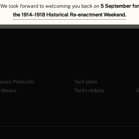
TER SES BILLETS
We look forward to welcoming you back on
5 September for
the 1914–1918 Historical Re-enactment Weekend.
zare Ponticelli
Tarif plein
 Meaux
Tarifs réduits
5