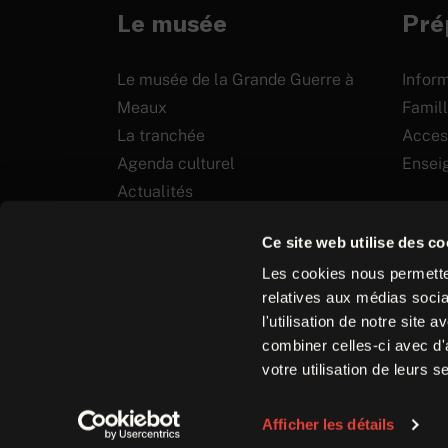
Le musée
Prép
Le musée de la Grande Guerre à
Inform
Meaux
Famill
La tranchée
Access
Agenda culturel
Ensei
Actualités
Soutenir
Ce site web utilise des co
Les cookies nous permetten
relatives aux médias socia
l'utilisation de notre site
Plan
Mentions
combiner celles-ci avec d'
du
Contact
Equipe
Bro
légales
votre utilisation de leurs s
site
Afficher les détails