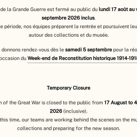
s ou à plumes, amis ou ennemis, soldats ou civils… découvrez 
de la Grande Guerre est fermé au public du
lundi 17 août au
ns d’animaux qui y ont pris part.
septembre 2026 inclus
.
ns comme les chevaux, chiens et pigeons furent réquisitionn
e période, nos équipes préparent la rentrée et poursuivent le
s pour des missions de transport, de sentinelles, ou pour livr
autour des collections et du musée.
he sont les bêtes noires des soldats, tels que les rats et les p
 donnons rendez-vous dès le
samedi
5 septembre
pour la ré
ées en quête de nourriture ou à cause du manque d’hygiène.
’occasion du
Week-end de Reconstitution historique 1914-191
anecdotiques sont les animaux adoptés ponctuellement par l
ort et amusement, voire servir des mascottes aux régiments e
ir de certaines pièces de la collection du musée, comme un
Temporary Closure
 un étui de transport pour pigeons voyageurs, apprenez-en plu
ation entre animaux et soldats sur le front, dans les tranchées e
of the Great War is closed to the public from
17 August to 
2026
(inclusive).
this time, our teams are working behind the scenes on the 
collections and preparing for the new season.