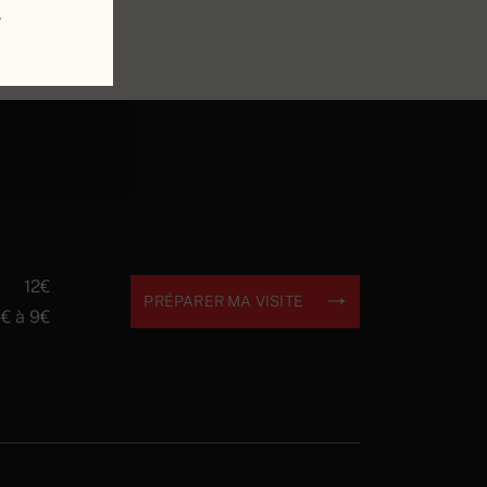
12€
PRÉPARER MA VISITE
€ à 9€