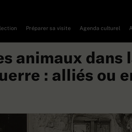
lection
Préparer sa visite
Agenda culturel
A
ramme
Visites guidées
Animaux en guerre
es animaux dans 
uerre : alliés ou 