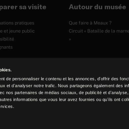
arer sa visite
Autour du musée
ations pratiques
Que faire à Meaux ?
e et jeune public
Circuit « Bataille de la marn
ibilité
»
gnants
okies.
t de personnaliser le contenu et les annonces, d'offrir des fonct
Site
ux et d'analyser notre trafic. Nous partageons également des in
 avec nos partenaires de médias sociaux, de publicité et d'analyse
internet
autres informations que vous leur avez fournies ou qu'ils ont col
créé
chures
Presse
ervices.
par :
Adveris