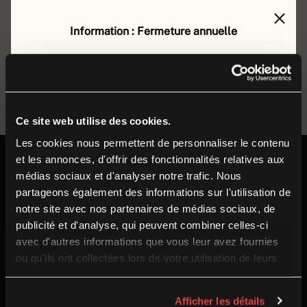
mobilisation des ressources et de la participation des
sociétés civiles et militaires !
Information : Fermeture annuelle
Le musée de la Grande Guerre est fermé au public
du
lundi 17 août au vendredi 4 septembre 2026
ACHETER SES BILLETS
inclus
.
Durant cette période, nos équipes préparent la
Ce site web utilise des cookies.
rentrée et poursuivent leurs missions autour des
Les cookies nous permettent de personnaliser le contenu
et les annonces, d'offrir des fonctionnalités relatives aux
collections et du musée.
Informations pratiques
médias sociaux et d'analyser notre trafic. Nous
partageons également des informations sur l'utilisation de
Nous vous donnons rendez-vous dès le
samedi
5
notre site avec nos partenaires de médias sociaux, de
septembre
pour la réouverture à l’occasion du
Ouvert tous les jours
publicité et d'analyse, qui peuvent combiner celles-ci
Week-end de Reconstitution historique 1914-1918
.
de 9h30 à 18h
avec d'autres informations que vous leur avez fournies
Fermé le mardi
ou qu'ils ont collectées lors de votre utilisation de leurs
services.
Fermeture annuelle : 17 août au 4 septembre 2026
Temporary Closure
Afficher les détails