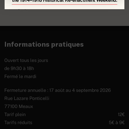
the 1914–1918 Historical Re-enactment Weekend.
artistique, au cœur de l’été.
Informations pratiques
Ouvert tous les jours
de 9h30 à 18h
Fermé le mardi
Fermeture annuelle : 17 août au 4 septembre 2026
Rue Lazare Ponticelli
77100 Meaux
Tarif plein
12€
Tarifs réduits
5€ à 9€