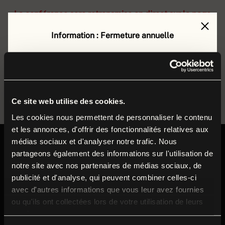
La conférence sera retransmise en direct sur la page
Facebook du musée et sur sa chaîne Youtube,
Information : Fermeture annuelle
puis disponible en replay.
Le musée de la Grande Guerre est fermé au public
du
lundi 17 août au vendredi 4 septembre 2026
RÉSERVEZ VOTRE PLACE
inclus
.
Durant cette période, nos équipes préparent la
Ce site web utilise des cookies.
rentrée et poursuivent leurs missions autour des
Les cookies nous permettent de personnaliser le contenu
et les annonces, d'offrir des fonctionnalités relatives aux
collections et du musée.
médias sociaux et d'analyser notre trafic. Nous
Informations pratiques
partageons également des informations sur l'utilisation de
Nous vous donnons rendez-vous dès le
samedi
5
notre site avec nos partenaires de médias sociaux, de
septembre
pour la réouverture à l’occasion du
publicité et d'analyse, qui peuvent combiner celles-ci
Week-end de Reconstitution historique 1914-1918
.
Ouvert tous les jours
avec d'autres informations que vous leur avez fournies
de 9h30 à 18h
ou qu'ils ont collectées lors de votre utilisation de leurs
Fermé le mardi
services.