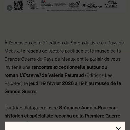
À l’occasion de la 7ᵉ édition du Salon du livre du Pays de
Meaux, le réseau de lecture publique et le musée de la
Grande Guerre du Pays de Meaux ont le plaisir de vous
inviter à une
rencontre exceptionnelle autour du
roman
L’Enseveli
de Valérie Paturaud
(Éditions Les
Escales) le
jeudi 19 février 2026 à 19 h au musée de la
Grande Guerre
L’autrice dialoguera avec
Stéphane Audoin-Rouzeau,
historien et spécialiste reconnu de la Première Guerre
mondiale.
À travers le destin bouleversant du