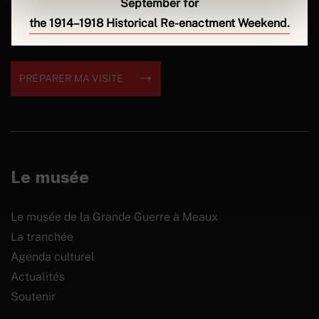
September for
Tarif plein
12€
the 1914–1918 Historical Re-enactment Weekend.
Tarifs réduits
5€ à 9€
PRÉPARER MA VISITE
Le musée
Le musée de la Grande Guerre à Meaux
La tranchée
Agenda culturel
Actualités
Soutenir