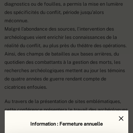
diagnostics ou de fouilles, a permis la mise en lumière
des spécificités du conflit, période jusqu’alors
méconnue.
Malgré l’abondance des sources, l’intervention des
archéologues vient enrichir les connaissances de la
réalité du conflit, au plus près du théâtre des opérations.
Ainsi, des champs de batailles aux bases arrières, du
quotidien des combattants à la gestion des morts, les
recherches archéologiques mettent au jour les témoins
de quatre années de guerre rendant compte de
cicatrices enfouies.
Au travers de la présentation de sites emblématiques,
cette conférence présentera le travail des archéologues
et leur investissement dans cette démarche relevant du
Information : Fermeture annuelle
devoir de mémoire.