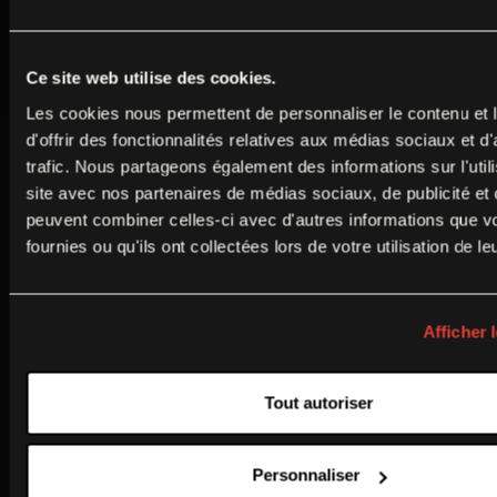
Informations pratiques
Ce site web utilise des cookies.
Les cookies nous permettent de personnaliser le contenu et
Ouvert tous les jours
d'offrir des fonctionnalités relatives aux médias sociaux et d
de 9h30 à 18h
trafic. Nous partageons également des informations sur l'utili
Fermé le mardi
site avec nos partenaires de médias sociaux, de publicité et 
peuvent combiner celles-ci avec d'autres informations que v
Fermeture annuelle : 17 août au 4 septembre 2026
fournies ou qu'ils ont collectées lors de votre utilisation de l
Rue Lazare Ponticelli
77100 Meaux
Afficher l
Tarif plein
12€
Tarifs réduits
5€ à 9€
Tout autoriser
PRÉPARER MA VISITE
Personnaliser