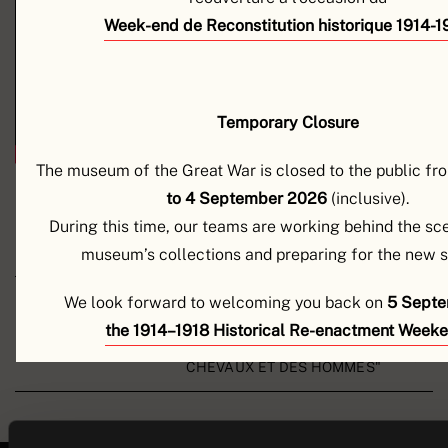
Week-end de Reconstitution historique 1914-1
Temporary Closure
The museum of the Great War is closed to the public f
to 4 September 2026
(inclusive).
During this time, our teams are working behind the sc
RÉSERVEZ VOTRE PLACE
museum’s collections and preparing for the new 
We look forward to welcoming you back on
5 Septe
the 1914–1918 Historical Re-enactment Weeke
EN SAVOIR PLUS SUR L'EXPOSITION "DES
CHEVAUX ET DES HOMMES"