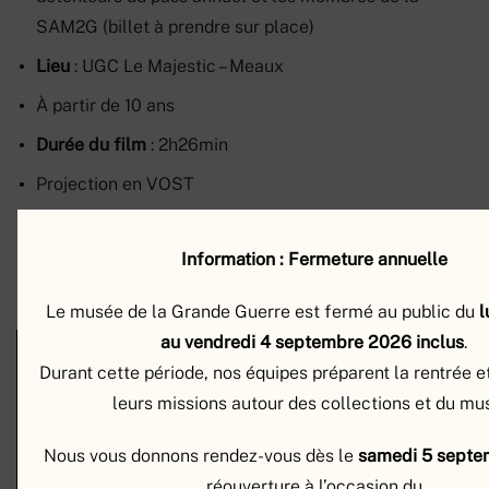
SAM2G (billet à prendre sur place)
Lieu
: UGC Le Majestic – Meaux
À partir de 10 ans
Durée du film
: 2h26min
Projection en VOST
Information : Fermeture annuelle
Découvrez le teaser
Le musée de la Grande Guerre est fermé au public du
l
au vendredi 4 septembre 2026 inclus
.
Durant cette période, nos équipes préparent la rentrée e
leurs missions autour des collections et du mu
Nous vous donnons rendez-vous dès le
samedi
5 septe
réouverture à l’occasion du