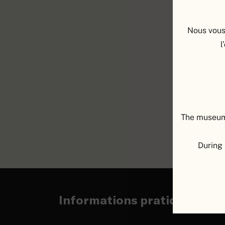
Nous vous
Écoute
l
musée
Amante
souven
The museum 
CON
During 
Informations pratiques