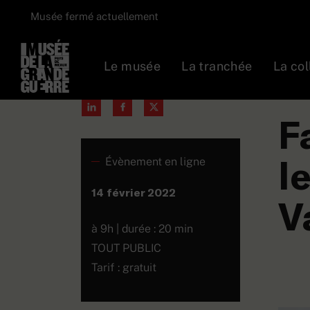
Musée fermé actuellement
Le musée
La tranchée
La col
Partager :
Prog
F
l
Évènement en ligne
14 février 2022
V
à 9h | durée : 20 min
TOUT PUBLIC
Tarif : gratuit