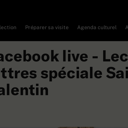
lection
Préparer sa visite
Agenda culturel
A
ramme
Évènement en ligne
Lecture de lettres – 
acebook live - Le
ettres spéciale Sa
alentin