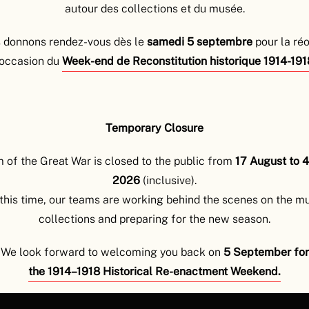
autour des collections et du musée.
 donnons rendez-vous dès le
samedi
5 septembre
pour la ré
z des lectures de lettres entre les soldats et leurs proches, p
’occasion du
Week-end de Reconstitution historique 1914-191
.
s, enfants, parents, fratries, camarades… pendant la Grand
t, l’amour prend le pas sur la pudeur.
Temporary Closure
of the Great War is closed to the public from
17 August to 
2026
(inclusive).
NECTEZ-VOUS À NOTRE PAGE FACEBOOK
this time, our teams are working behind the scenes on the 
collections and preparing for the new season.
We look forward to welcoming you back on
5 September for
the 1914–1918 Historical Re-enactment Weekend.