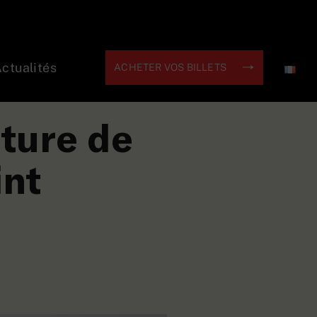
ctualités
ACHETER VOS BILLETS
spéciale Saint Valentin
cture de
int