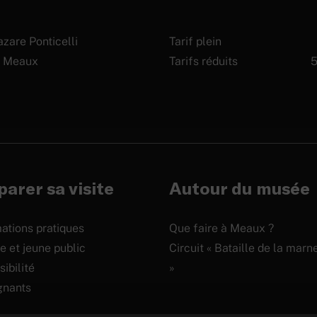
zare Ponticelli
Tarif plein
 Meaux
Tarifs réduits
5
arer sa visite
Autour du musée
ations pratiques
Que faire à Meaux ?
e et jeune public
Circuit « Bataille de la marn
ibilité
»
gnants