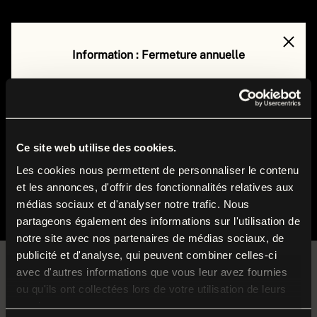
Information : Fermeture annuelle
Le musée de la Grande Guerre est fermé au public
du
lundi 17 août au vendredi 4 septembre 2026
inclus
.
Durant cette période, nos équipes préparent la
Ce site web utilise des cookies.
rentrée et poursuivent leurs missions autour des
Les cookies nous permettent de personnaliser le contenu
et les annonces, d'offrir des fonctionnalités relatives aux
collections et du musée.
Évènements
Actuellement
médias sociaux et d'analyser notre trafic. Nous
partageons également des informations sur l'utilisation de
Nous vous donnons rendez-vous dès le
samedi
5
notre site avec nos partenaires de médias sociaux, de
septembre
pour la réouverture à l’occasion du
publicité et d'analyse, qui peuvent combiner celles-ci
Week-end de Reconstitution historique 1914-1918
.
avec d'autres informations que vous leur avez fournies
ou qu'ils ont collectées lors de votre utilisation de leurs
Du plus ancien au plus récent
services.