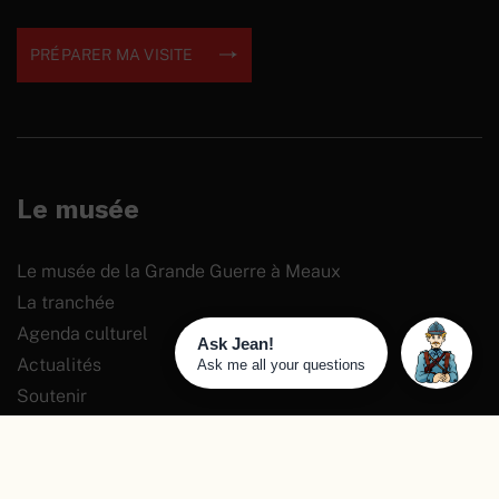
PRÉPARER MA VISITE
Le musée
Le musée de la Grande Guerre à Meaux
La tranchée
Agenda culturel
Actualités
Soutenir
Préparer sa visite