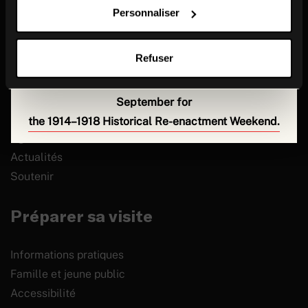
During this time, our teams are working behind the
Personnaliser
scenes on the museum’s collections and preparing
for the new season.
Le musée
Refuser
We look forward to welcoming you back on
5
Le musée de la Grande Guerre à Meaux
September for
La tranchée
the 1914–1918 Historical Re-enactment Weekend.
Agenda culturel
Actualités
Soutenir
Préparer sa visite
Informations pratiques
Famille et jeune public
Accessibilité