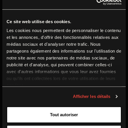
du
lundi 17 août au vendredi 4 septembre 2026
inclus
.
Informations pratiques
Durant cette période, nos équipes préparent la
Ce site web utilise des cookies.
rentrée et poursuivent leurs missions autour des
Les cookies nous permettent de personnaliser le contenu
Ouvert tous les jours
et les annonces, d'offrir des fonctionnalités relatives aux
collections et du musée.
de 9h30 à 18h
médias sociaux et d'analyser notre trafic. Nous
Fermé le mardi
partageons également des informations sur l'utilisation de
Nous vous donnons rendez-vous dès le
samedi
5
notre site avec nos partenaires de médias sociaux, de
septembre
pour la réouverture à l’occasion du
Fermeture annuelle : 17 août au 4 septembre 2026
publicité et d'analyse, qui peuvent combiner celles-ci
Week-end de Reconstitution historique 1914-1918
.
Rue Lazare Ponticelli
avec d'autres informations que vous leur avez fournies
77100 Meaux
ou qu'ils ont collectées lors de votre utilisation de leurs
services.
Tarif plein
12€
Tarifs réduits
5€ à 9€
Temporary Closure
Afficher les détails
The museum of the Great War is closed to the
PRÉPARER MA VISITE
Tout autoriser
public from
17 August to 4 September 2026
(inclusive).