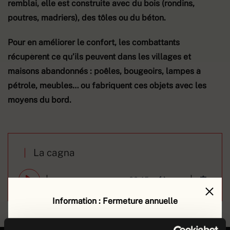
remblai, elle est construite avec du bois (rondins,
poutres, madriers), des tôles ou du béton.
Pour en améliorer le confort, les combattants
récupèrent ce qu’ils peuvent dans les villages et
maisons abandonnés : poêles, bougeoirs, lampes à
pétrole, meubles… ou fabriquent ces objets avec les
moyens du bord.
|
La cagna
00:45
Play
Mute
Settin
Information : Fermeture annuelle
Le musée de la Grande Guerre est fermé au public