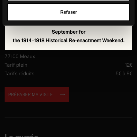
scenes on the museum’s collections and preparing
Ouvert tous les jours
for the new season.
Refuser
de 9h30 à 18h
We look forward to welcoming you back on
5
Fermé le mardi
September for
Fermeture annuelle : 17 août au 4 septembre 2026
the 1914–1918 Historical Re-enactment Weekend.
Rue Lazare Ponticelli
77100 Meaux
Tarif plein
12€
Tarifs réduits
5€ à 9€
PRÉPARER MA VISITE
Le musée