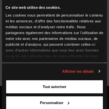
inclus
.
Durant cette période, nos équipes préparent la
Ce site web utilise des cookies.
Réservé pour les classes de CM1 // CM2 // Collège //
rentrée et poursuivent leurs missions autour des
Lycée
Les cookies nous permettent de personnaliser le contenu
et les annonces, d'offrir des fonctionnalités relatives aux
collections et du musée.
Transport non compris : le circuit se fait via le car de
médias sociaux et d'analyser notre trafic. Nous
l’école scolaire réservé pour le déplacement jusqu’au
partageons également des informations sur l'utilisation de
Nous vous donnons rendez-vous dès le
samedi
5
musée.
notre site avec nos partenaires de médias sociaux, de
septembre
pour la réouverture à l’occasion du
publicité et d'analyse, qui peuvent combiner celles-ci
Le car doit être équipé d’un micro
Week-end de Reconstitution historique 1914-1918
.
avec d'autres informations que vous leur avez fournies
ou qu'ils ont collectées lors de votre utilisation de leurs
services.
JE RÉSERVE LE CIRCUIT
Temporary Closure
Afficher les détails
The museum of the Great War is closed to the
Tout autoriser
public from
17 August to 4 September 2026
(inclusive).
Informations pratiques
During this time, our teams are working behind the
Personnaliser