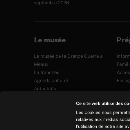
septembre 2026
Le musée
Prép
Le musée de la Grande Guerre à
Inform
Meaux
Famill
La tranchée
Access
Agenda culturel
Ensei
Actualités
Soutenir
Ce site web utilise des co
Les cookies nous permetten
relatives aux médias socia
l'utilisation de notre site
Plan