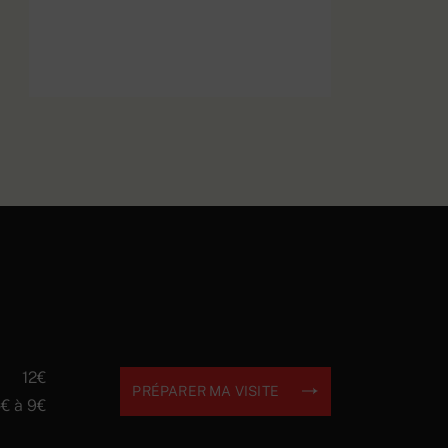
Explosion
EN SAVOIR PLUS
12€
PRÉPARER MA VISITE
€ à 9€