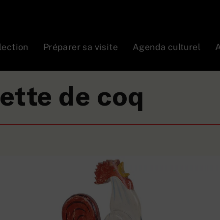
lection
Préparer sa visite
Agenda culturel
A
tatuette de coq
ette de coq