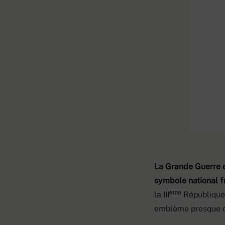
La Grande Guerre e
symbole national fr
ème
la III
République 
emblème presque offi