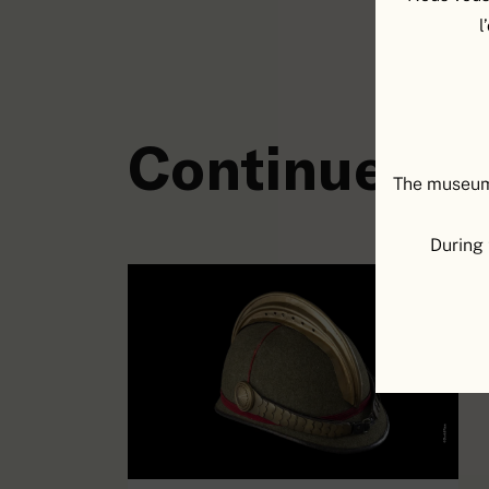
l
Continuer à 
The museum 
During 