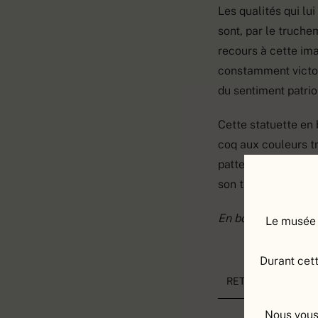
Les qualités qui lui
sont, par le truchem
recours à cette im
constamment victor
du sentiment patrio
Cette statuette en 
coq aux couleurs tr
pattes assurées le c
son trophée.
En bois, peinture ac
Le musée 
Durant cett
RETOUR À LA LIS
Nous vous