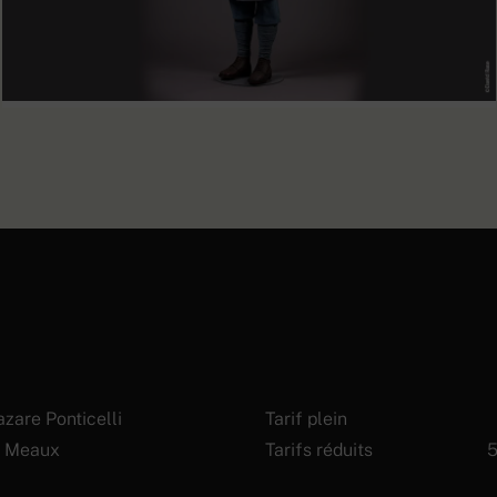
Fantassin français sur le front
EN SAVOIR PLUS
des Dardanelles
zare Ponticelli
Tarif plein
 Meaux
Tarifs réduits
5