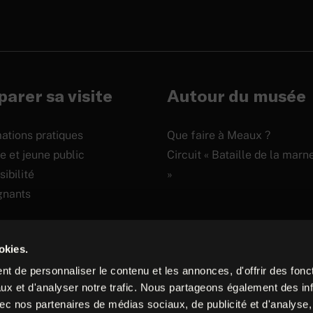
arer sa visite
Autour du musée
ations pratiques
Que faire à Meaux ?
e et jeune public
Circuit « Bataille de la marn
ibilité
»
gnants
okies.
t de personnaliser le contenu et les annonces, d'offrir des fonct
Site
ux et d'analyser notre trafic. Nous partageons également des in
 avec nos partenaires de médias sociaux, de publicité et d'analyse
internet