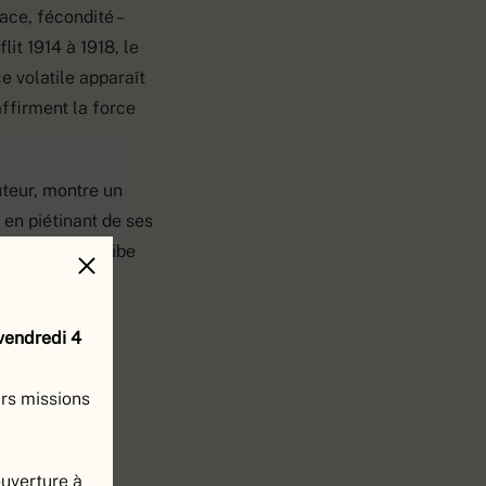
dace, fécondité –
lit 1914 à 1918, le
 volatile apparaît
ffirment la force
uteur, montre un
 en piétinant de ses
attu et qui exhibe
 vendredi 4
urs missions
ouverture à