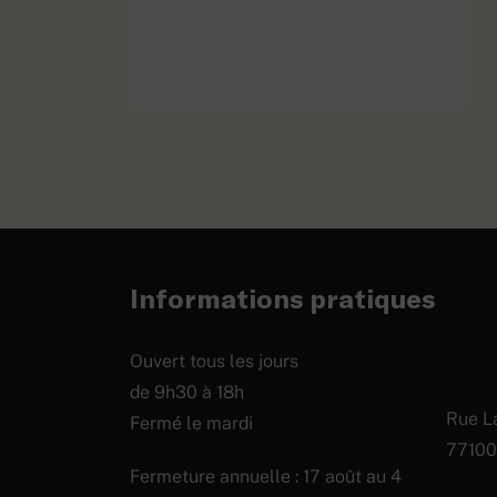
Casque
d’essai «
réséda »
EN SAVOIR PLUS
modèle
troupe, 2e
type
Informations pratiques
Ouvert tous les jours
de 9h30 à 18h
Rue La
Fermé le mardi
77100
Fermeture annuelle : 17 août au 4