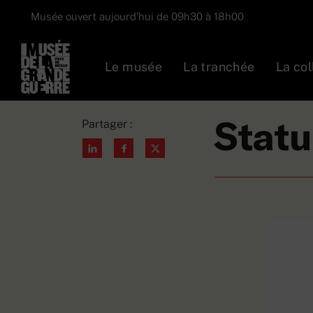
Musée ouvert aujourd’hui de 09h30 à 18h00
Le musée
La tranchée
La col
Collections
S
Statu
Partager :