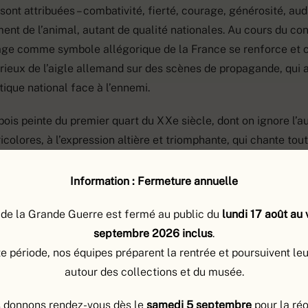
 sont attribuées – combativité, fierté, courage, générosité, au
ent de l’animal, autant de qualité nationales. Au cours du conf
age comme symbole allégorique de la France se renforce et ce
ieux de l’aigle allemand sur des scènes de propagande, qui a
tique national face à l’ennemi.
bois peinte du premier quart du XXe siècle, dont on ignore l’a
icolores, à l’expression altière et triomphante, qui chante tout
asque à pointe honni. C’est ici un coq patriote qui s’est bien b
Information : Fermeture annuelle
rylique, H. 30 x L. 15 x E. 5,5 cm. N° inventaire : 2006.1.941.
de la Grande Guerre est fermé au public du
lundi 17 août au
septembre 2026 inclus
.
e période, nos équipes préparent la rentrée et poursuivent le
autour des collections et du musée.
TE DES COLLECTIONS
 donnons rendez-vous dès le
samedi
5 septembre
pour la ré