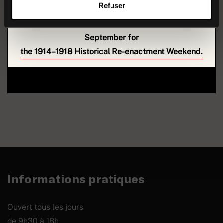
Refuser
We look forward to welcoming you back on
5
September for
the 1914–1918 Historical Re-enactment Weekend.
Mitrailleuse modèle 1907 T
EN SAVOIR PLUS
Informations pratiques
Ouvert tous les jours
de 9h30 à 18h