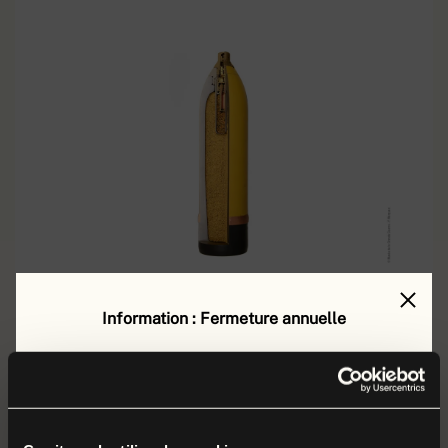
Information : Fermeture annuelle
Le musée de la Grande Guerre est fermé au public
du
lundi 17 août au vendredi 4 septembre 2026
Obus explosif de 75 mm
EN SAVOIR PLUS
modèle 1915
inclus
.