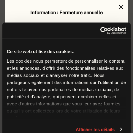
Information : Fermeture annuelle
Le musée de la Grande Guerre est fermé au public
du
lundi 17 août au vendredi 4 septembre 2026
Continuer à explorer
inclus
.
Durant cette période, nos équipes préparent la
Ce site web utilise des cookies.
rentrée et poursuivent leurs missions autour des
Les cookies nous permettent de personnaliser le contenu
DÉCOUVREZ LES OBJETS ET RESSOURCES DE
et les annonces, d'offrir des fonctionnalités relatives aux
collections et du musée.
NOTRE COLLECTION
médias sociaux et d'analyser notre trafic. Nous
partageons également des informations sur l'utilisation de
Nous vous donnons rendez-vous dès le
samedi
5
notre site avec nos partenaires de médias sociaux, de
septembre
pour la réouverture à l’occasion du
publicité et d'analyse, qui peuvent combiner celles-ci
Week-end de Reconstitution historique 1914-1918
.
avec d'autres informations que vous leur avez fournies
ou qu'ils ont collectées lors de votre utilisation de leurs
services.
Temporary Closure
Afficher les détails