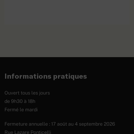
Casque d’essai « réséda »
EN SAVOIR PLUS
modèle troupe, 2e type
Informations pratiques
Ouvert tous les jours
de 9h30 à 18h
Fermé le mardi
Fermeture annuelle : 17 août au 4 septembre 2026
Rue Lazare Ponticelli