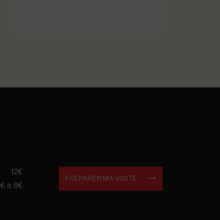
Tenue et sac
EN SAVOIR PLUS
12€
PRÉPARER MA VISITE
€ à 9€