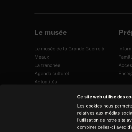
Le musée
Prép
Le musée de la Grande Guerre à
Inform
Meaux
Famill
La tranchée
Access
Agenda culturel
Ensei
Actualités
Soutenir
Ce site web utilise des co
Les cookies nous permetten
relatives aux médias socia
l'utilisation de notre site
Plan
Mentions
combiner celles-ci avec d'
du
Contact
Equipe
Bro