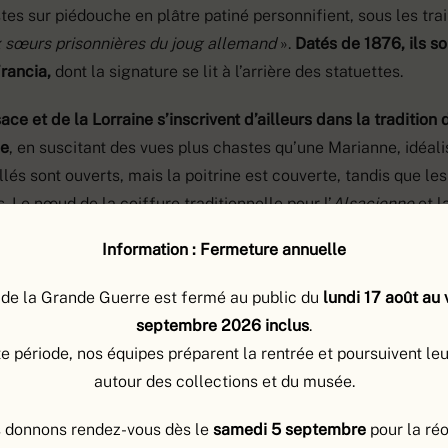
tes sur piédouche en plâtre patiné personnifient, sous les tra
 sœurs prisonnières du joug allemand
».
Datés de 1876, ils so
rancia,
dont la signature se lit à l’arrière des statuettes.
ace et de la Lorraine s’inscrivent d’ailleurs dans la tradition
ue
, en suscitant des vues plus chastes qu’une Marianne, idéalis
lés sont ouverts, mais la poitrine est couverte, tandis que les
. Le nœud de la coiffure traditionnelle pour l’
Alsacienne
et l
r
La Lorraine,
confèrent aux sculptures leur signification régio
Information : Fermeture annuelle
8 x L. 17 x P. 9 cm. N° inventaire : 2006.1.1513 et 2006.1.1514.
de la Grande Guerre est fermé au public du
lundi 17 août au
septembre 2026 inclus
.
e période, nos équipes préparent la rentrée et poursuivent le
TE DES COLLECTIONS
autour des collections et du musée.
 donnons rendez-vous dès le
samedi
5 septembre
pour la ré