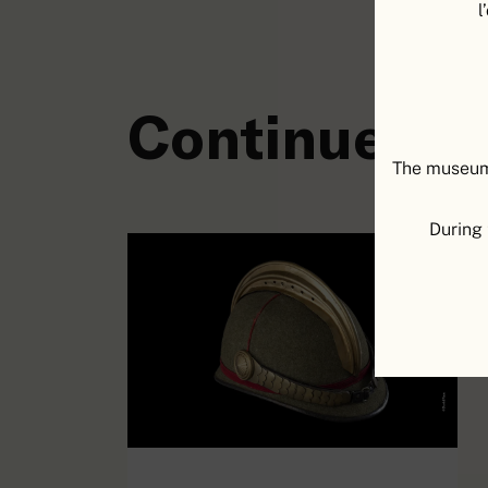
l
Continuer à 
The museum 
During 