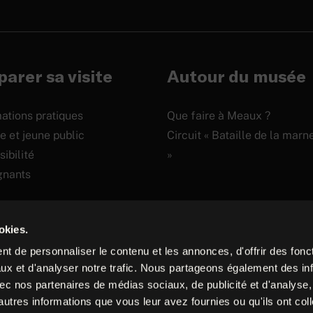
arer sa visite
Autour du musée
ations pratiques
Que faire à Meaux ?
e et jeune public
Circuit « Bataille de la marn
ibilité
»
gnants
okies.
t de personnaliser le contenu et les annonces, d'offrir des fonct
Site
ux et d'analyser notre trafic. Nous partageons également des in
 avec nos partenaires de médias sociaux, de publicité et d'analyse
internet
autres informations que vous leur avez fournies ou qu'ils ont col
créé
chures
Presse