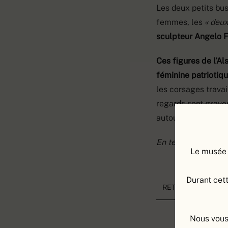
Les deux petits bus
femmes, les
« deux
sculpteur Angelo F
Ces figures de l’Als
féminine patriotiq
les corsages travail
regards sont graves
autour du cou pou
En terre cuite, H. 2
Le musée 
Durant cett
RETOUR À LA LIS
Nous vous