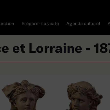
lection
Préparer sa visite
Agenda culturel
A
lsace et Lorraine – 1875
e et Lorraine - 18