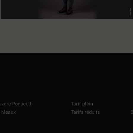
Fantassin français sur le front
EN SAVOIR PLUS
des Dardanelles
zare Ponticelli
Tarif plein
 Meaux
Tarifs réduits
5