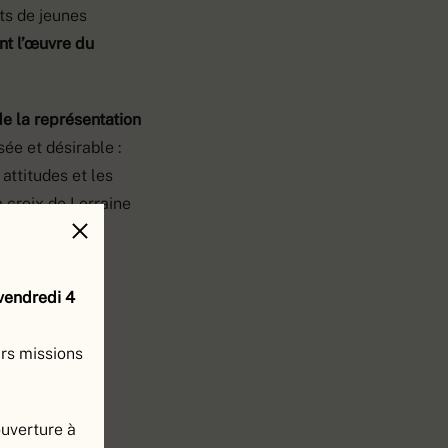
its de jeunes
nt l’œuvre du
 de la représentation
ée et désirable :
 attitudes et les
a croix de Lorraine
naliste.
 vendredi 4
urs missions
ouverture à