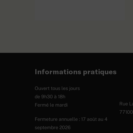
Casque
d’essai «
réséda »
EN SAVOIR PLUS
modèle
troupe, 2e
type
Informations pratiques
Ouvert tous les jours
de 9h30 à 18h
Rue La
Fermé le mardi
77100
Fermeture annuelle : 17 août au 4
septembre 2026