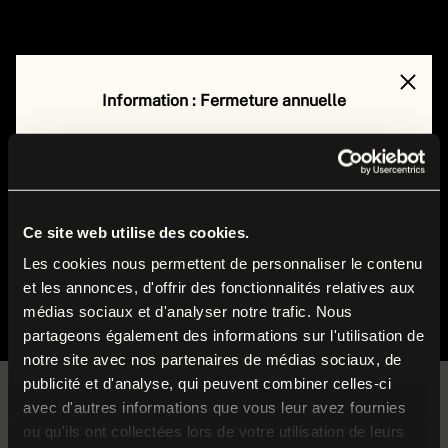
Information : Fermeture annuelle
Le musée de la Grande Guerre est fermé au public
du
lundi 17 août au vendredi 4 septembre 2026
inclus
.
Durant cette période, nos équipes préparent la
Ce site web utilise des cookies.
rentrée et poursuivent leurs missions autour des
Les cookies nous permettent de personnaliser le contenu
et les annonces, d'offrir des fonctionnalités relatives aux
collections et du musée.
Visites guidées
Actuellement
médias sociaux et d'analyser notre trafic. Nous
partageons également des informations sur l'utilisation de
Nous vous donnons rendez-vous dès le
samedi
5
notre site avec nos partenaires de médias sociaux, de
septembre
pour la réouverture à l’occasion du
publicité et d'analyse, qui peuvent combiner celles-ci
Week-end de Reconstitution historique 1914-1918
.
avec d'autres informations que vous leur avez fournies
ou qu'ils ont collectées lors de votre utilisation de leurs
Du plus ancien au plus récent