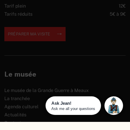
Tarif plein
12€
Tarifs réduits
5€ à 9€
PRÉPARER MA VISITE
Le musée
Le musée de la Grande Guerre à Meaux
La tranchée
Agenda culturel
Actualités
Soutenir